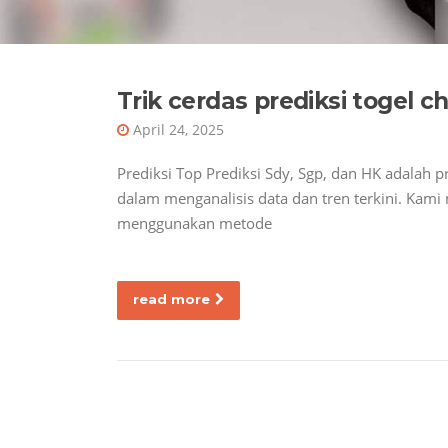
Trik cerdas prediksi togel
April 24, 2025
Prediksi Top Prediksi Sdy, Sgp, dan HK adalah 
dalam menganalisis data dan tren terkini. Kam
menggunakan metode
read more